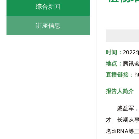
综合新闻
讲座信息
时间：
202
地点：
腾讯会议
直播链接
：
h
报告人简介
戚益军，
才。长期从
名diRNA